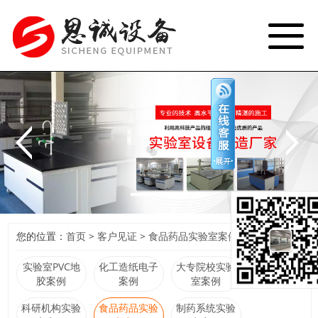
网站首页
产品展示
关于我们
新闻资讯
研发制造
客户见证
质量控制
联系我们
您的位置：
首页
>
客户见证
>
食品药品实验室案例
实验室PVC地
化工造纸电子
大专院校实验
胶案例
案例
室案例
科研机构实验
食品药品实验
制药系统实验